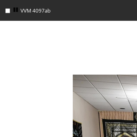
◼
VVM 4098ab